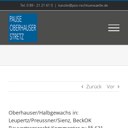
Zum
Tel. 0 89 - 21 21 61 0
|
kanzlei@pos-rechtsanwaelte.de
Inhalt
springen
Zurück
Vor
Oberhauser/Halbgewachs in:
Leupertz/Preussner/Sienz, BeckOK