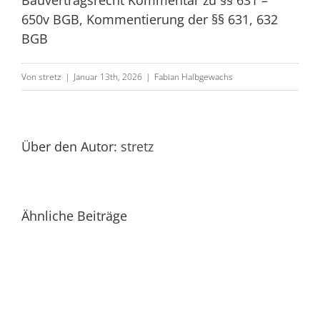
Bauvertragsrecht Kommentar zu §§ 631 –
650v BGB, Kommentierung der §§ 631, 632
BGB
Von
stretz
|
Januar 13th, 2026
|
Fabian Halbgewachs
Halbgewa
„Braucht
es
Über den Autor:
stretz
im
Verhandlu
nach
Ähnliche Beiträge
Halbgewachs,
§
„Die
650b
vorzeitige
Abs.
Abnahme“,
1
NZBau
BGB