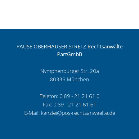
2025,
ein
203
prüffähig
ff.
Angebot?“
BauR
2021,
PAUSE OBERHAUSER STRETZ Rechtsanwälte
1021
PartGmbB
ff.
(Co-
Nymphenburger Str. 20a
Autor)
80335 München
Telefon: 0 89 - 21 21 61 0
Fax: 0 89 - 21 21 61 61
E-Mail:
kanzlei@pos-rechtsanwaelte.de