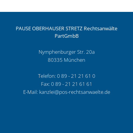
–
Bauliche
Maßnahmen
PAUSE OBERHAUSER STRETZ Rechtsanwälte
anlässlich
PartGmbB
des
Erwerbs
Nymphenburger Str. 20a
vom
80335 München
Bauträger,
2025
Telefon: 0 89 - 21 21 61 0
Fax: 0 89 - 21 21 61 61
E-Mail:
kanzlei@pos-rechtsanwaelte.de