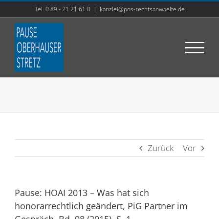
Zum
Tel. 0 89 - 21 21 61 0
|
kanzlei@pos-rechtsanwaelte.de
Inhalt
springen
Zurück
Vor
Pause: HOAI 2013 – Was hat sich
honorarrechtlich geändert, PiG Partner im