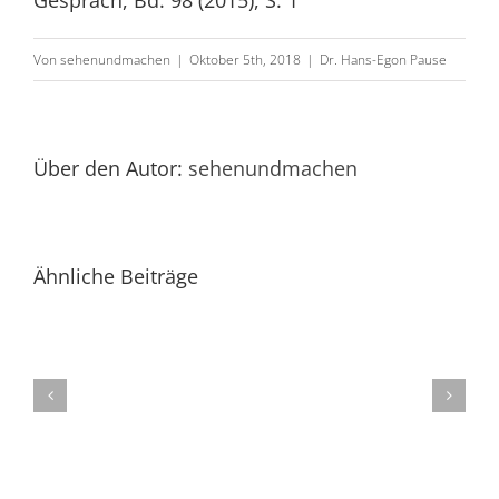
Gespräch, Bd. 98 (2015), S. 1
Pause
in:
Von
sehenundmachen
|
Oktober 5th, 2018
|
Dr. Hans-Egon Pause
Pause,
„Bauliche
Maßnahmen
Über den Autor:
sehenundmachen
der
Gemeinschaft
der
Ähnliche Beiträge
Wohnungseigentüm
Kap.
9
–
Abnahme,
Kap.
16