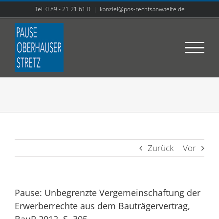
Zum
Tel. 0 89 - 21 21 61 0
|
kanzlei@pos-rechtsanwaelte.de
Inhalt
springen
Zurück
Vor
Pause: Unbegrenzte Vergemeinschaftung der
Erwerberrechte aus dem Bauträgervertrag,