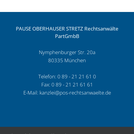
WEG,
–
NZBau
Bauliche
2021,
Maßnahmen
230
PAUSE OBERHAUSER STRETZ Rechtsanwälte
anlässlich
ff
PartGmbB
des
Erwerbs
Nymphenburger Str. 20a
vom
80335 München
Bauträger,
2025
Telefon: 0 89 - 21 21 61 0
Fax: 0 89 - 21 21 61 61
E-Mail:
kanzlei@pos-rechtsanwaelte.de