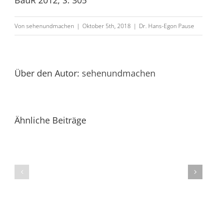
BauR 2012, S. 305
Pause
in:
Von
sehenundmachen
|
Oktober 5th, 2018
|
Dr. Hans-Egon Pause
Pause,
„Bauliche
Maßnahmen
Pause:
Über den Autor:
sehenundmachen
der
Die
Gemeinschaft
Mängelkla
der
der
Ähnliche Beiträge
Wohnungseigentümer“,
Wohnungs
Kap.
nach
9
§
–
9
Abnahme,
a
Kap.
II
16