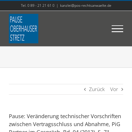
Zum
Tel. 0 89 - 21 21 61 0
|
kanzlei@pos-rechtsanwaelte.de
Inhalt
springen
Zurück
Vor
Pause: Veränderung technischer Vorschriften
zwischen Vertragsschluss und Abnahme, PiG