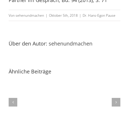
Partner im Gespräch, Bd. 94 (2013), S. 71
Pause
in:
Von
sehenundmachen
|
Oktober 5th, 2018
|
Dr. Hans-Egon Pause
Pause,
„Bauliche
Maßnahmen
Über den Autor:
sehenundmachen
der
Gemeinschaft
der
Ähnliche Beiträge
Wohnungseigentüm
Kap.
9
–
Abnahme,
Kap.
16