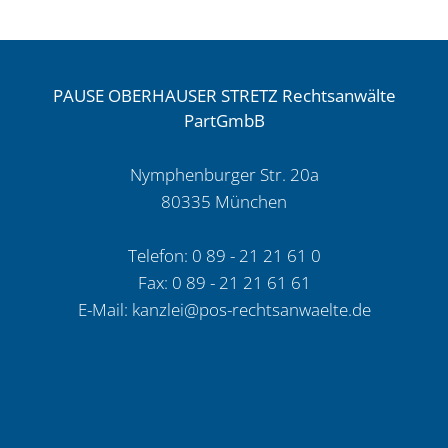
–
Bauliche
Maßnahmen
PAUSE OBERHAUSER STRETZ Rechtsanwälte
anlässlich
PartGmbB
des
Erwerbs
Nymphenburger Str. 20a
vom
80335 München
Bauträger,
2025
Telefon: 0 89 - 21 21 61 0
Fax: 0 89 - 21 21 61 61
E-Mail:
kanzlei@pos-rechtsanwaelte.de