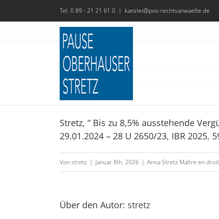
Zum
Tel. 0 89 - 21 21 61 0
|
kanzlei@pos-rechtsanwaelte.de
Inhalt
Startseite
Anna Stretz Ma
springen
Stretz, “ Bis zu 8,5% ausstehende Ve
29.01.2024 – 28 U 2650/23, IBR 2025, 5
Stretz,
„Nicht
Von
stretz
|
Januar 8th, 2026
|
Anna Stretz Maître en droit
fällige
Abschlagszahlungen
gefordert
Über den Autor:
stretz
–