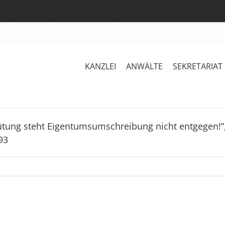
ître en droit
Stretz, “ Bis zu 8,5% ausstehende Vergütung steht Eigentumsumschreibung nicht
KANZLEI
ANWÄLTE
SEKRETARIAT
rgütung steht Eigentumsumschreibung nicht entgegen!
93
Stretz
in:
Pause,
„Bauliche