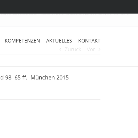
ng der Baubeteiligten, Schriftenreihe Partner im Gespräch, Band 98, 65 ff., München 2015
KOMPETENZEN
AKTUELLES
KONTAKT
Zurück
Vor
d 98, 65 ff., München 2015
§
650
Oberhauser,