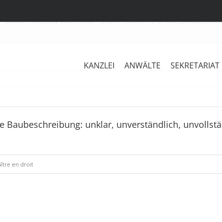
Startseite
Anna Stretz Maître en droit
Stretz in: Festschrift Prof. Dr. Kainz: „Die Baubeschr
KANZLEI
ANWÄLTE
SEKRETARIAT
 „Die Baubeschreibung: unklar, unverständlich, unvolls
Stretz,
“
ître en droit
Stretz
Bis
in:
zu
Pause,
8,5%
„Bauliche