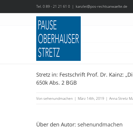
Zum
Tel. 0 89 - 21 21 61 0
|
kanzlei@pos-rechtsanwaelte.de
Inhalt
springen
Stretz in: Festschrift Prof. Dr. Kainz:
650k Abs. 2 BGB
Stretz,
„Nicht
Von
sehenundmachen
|
März 14th, 2019
|
Anna Stretz Ma
fällige
Abschlagszahlungen
gefordert
Über den Autor:
sehenundmachen
–