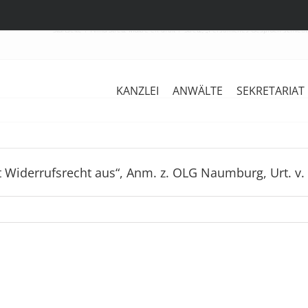
Startseite
Anna Stretz Maître en droit
Stretz, „Persönliches Gespräch schließ
KANZLEI
ANWÄLTE
SEKRETARIAT
t Widerrufsrecht aus“, Anm. z. OLG Naumburg, Urt. v. 
Stretz,
“
Stretz
Bis
in:
zu
Pause,
8,5%
„Bauliche
ausstehende
Maßnahmen