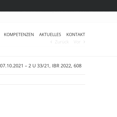
t Widerrufsrecht aus“, Anm. z. OLG Naumburg, Urt. v. 07.10.2021 – 2 U 33/21, IBR 2022, 608
KOMPETENZEN
AKTUELLES
KONTAKT
Zurück
Vor
07.10.2021 – 2 U 33/21, IBR 2022, 608
Vortrag
im
Rahmen
der
Freiburger