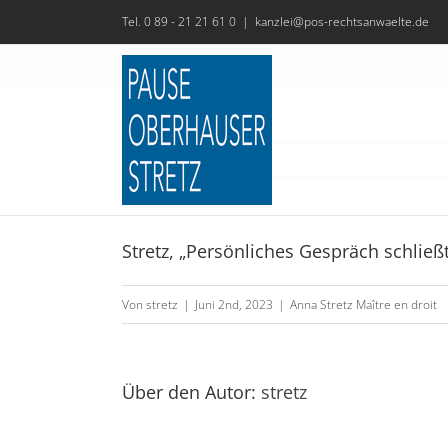
Zum
Tel. 0 89 - 21 21 61 0
|
kanzlei@pos-rechtsanwaelte.de
Inhalt
springen
Stretz, „Persönliches Gespräch schließ
Stretz,
„Nicht
Von
stretz
|
Juni 2nd, 2023
|
Anna Stretz Maître en droit
fällige
Abschlagszahlungen
gefordert
Über den Autor:
stretz
–
Geschäftsführer