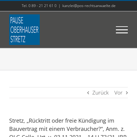
Zum
Tel. 0 89 - 21 21 61 0
|
kanzlei@pos-rechtsanwaelte.de
Inhalt
springen
Zurück
Vor
Stretz, „Rücktritt oder freie Kündigung im
Bauvertrag mit einem Verbraucher?“, Anm. z.