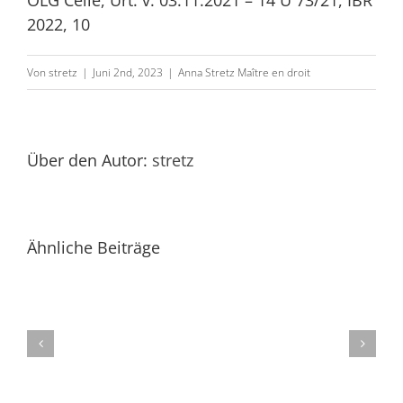
OLG Celle, Urt. v. 03.11.2021 – 14 U 73/21, IBR
Stretz,
2022, 10
„Nicht
fällige
Von
stretz
|
Juni 2nd, 2023
|
Anna Stretz Maître en droit
Abschlagszahlunge
gefordert
–
Über den Autor:
stretz
Geschäftsführer
der
Bauträgerfirma
Ähnliche Beiträge
haftet“,
Anm.
zu
OLG
Celle,
Urt.