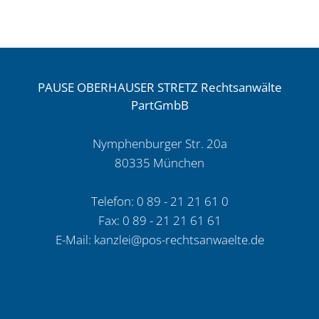
v.
25.11.2025
–
3
PAUSE OBERHAUSER STRETZ Rechtsanwälte
U
PartGmbB
171/24,
IBR-
Nymphenburger Str. 20a
Werkstatt-
80335 München
Beitrag
v.
Telefon: 0 89 - 21 21 61 0
09.01.2026
Fax: 0 89 - 21 21 61 61
E-Mail:
kanzlei@pos-rechtsanwaelte.de