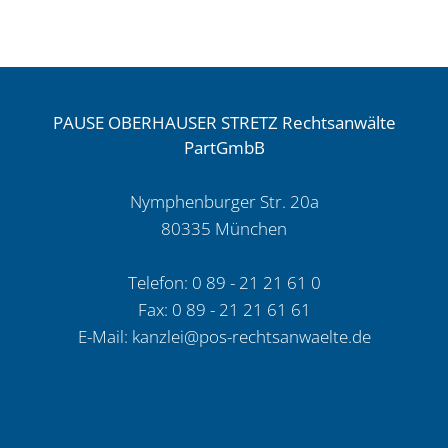
v.
25.11.2025
–
3
PAUSE OBERHAUSER STRETZ Rechtsanwälte
U
PartGmbB
171/24,
IBR-
Nymphenburger Str. 20a
Werkstatt-
80335 München
Beitrag
v.
Telefon: 0 89 - 21 21 61 0
09.01.2026
Fax: 0 89 - 21 21 61 61
E-Mail:
kanzlei@pos-rechtsanwaelte.de