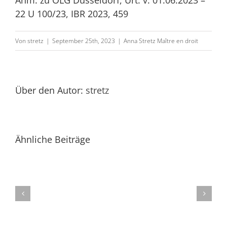
Anm. zu OLG Düsseldorf, Urt. v. 01.06.2023 –
Stretz,
22 U 100/23, IBR 2023, 459
„Nicht
fällige
Von
stretz
|
September 25th, 2023
|
Anna Stretz Maître en droit
Abschlagszahlunge
gefordert
–
Über den Autor:
stretz
Geschäftsführer
der
Bauträgerfirma
Ähnliche Beiträge
haftet“,
Anm.
zu
OLG
Celle,
Urt.