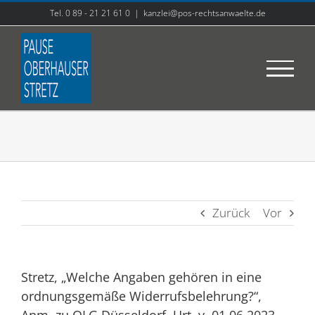
Zum
Tel. 0 89 - 21 21 61 0
|
kanzlei@pos-rechtsanwaelte.de
Inhalt
springen
Zurück
Vor
Stretz, „Welche Angaben gehören in eine
ordnungsgemäße Widerrufsbelehrung?“,