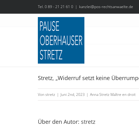
Zum
Tel. 0 89 - 21 21 61 0
|
kanzlei@pos-rechtsanwaelte.de
Inhalt
springen
Stretz, „Widerruf setzt keine Überrumpe
Stretz,
„Nicht
Von
stretz
|
Juni 2nd, 2023
|
Anna Stretz Maître en droit
fällige
Abschlagszahlungen
gefordert
Über den Autor:
stretz
–
Geschäftsführer