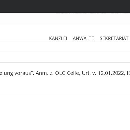
Startseite
Anna Stretz Maître en droit
Stretz, „Wider
KANZLEI
ANWÄLTE
SEKRETARIAT
lung voraus“, Anm. z. OLG Celle, Urt. v. 12.01.2022, 
Stretz,
“
Stretz
Bis
in:
zu
Pause,
8,5%
„Bauliche
ausstehende
Maßnahmen